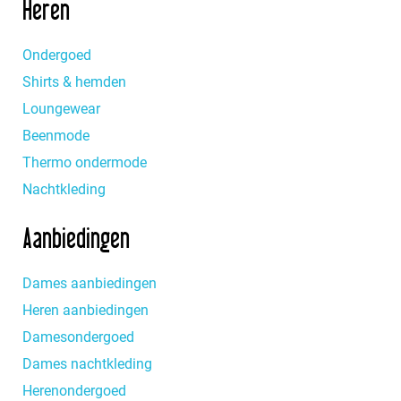
Heren
Racky
Startex
Ondergoed
Rebelle
Ten-Cate
Shirts & hemden
Twentini
Loungewear
Beenmode
Nieuw
Thermo ondermode
Nachtkleding
Blog
Aanbiedingen
Klantenservice
Dames aanbiedingen
Heren aanbiedingen
Damesondergoed
Account
Dames nachtkleding
Herenondergoed