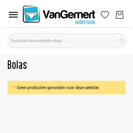
Dames
Heren
Bolas
Aanbiedingen
Geen producten gevonden voor deze selectie.
Merken
All
Avet
Gentlemen