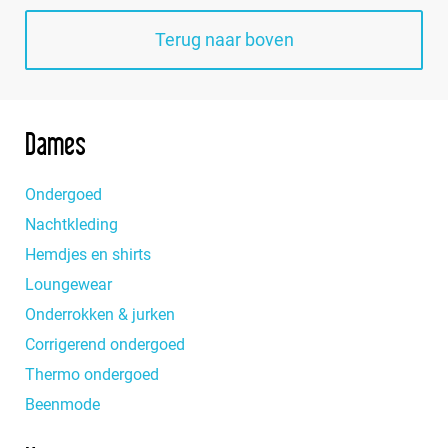
Beeren
Gino-santi
Terug naar boven
Con-ta
Irresistible
Entex
J-en-C
Freegun
Lunatax
Dames
Fun2wear
Maxx Owen
Ondergoed
Funderwear
Medaillon
Nachtkleding
Gaubert
Hemdjes en shirts
MEQ
RJ Traditional
Loungewear
Onderrokken & jurken
Pastunette
Rossoporpora
Corrigerend ondergoed
Paul Hopkins
Schiesser
Thermo ondergoed
Perini
Set
Beenmode
Puma
Sloggi